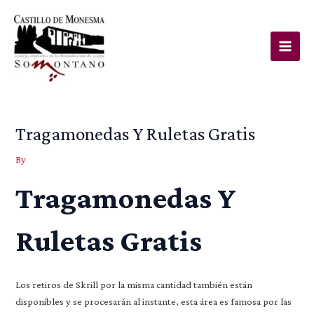
Skip
to
content
Main
Men
Tragamonedas Y Ruletas Gratis
By
Tragamonedas Y
Ruletas Gratis
Los retiros de Skrill por la misma cantidad también están
disponibles y se procesarán al instante, esta área es famosa por las