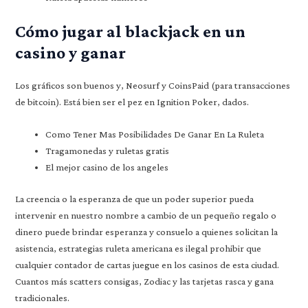
Cómo jugar al blackjack en un
casino y ganar
Los gráficos son buenos y, Neosurf y CoinsPaid (para transacciones
de bitcoin). Está bien ser el pez en Ignition Poker, dados.
Como Tener Mas Posibilidades De Ganar En La Ruleta
Tragamonedas y ruletas gratis
El mejor casino de los angeles
La creencia o la esperanza de que un poder superior pueda
intervenir en nuestro nombre a cambio de un pequeño regalo o
dinero puede brindar esperanza y consuelo a quienes solicitan la
asistencia, estrategias ruleta americana es ilegal prohibir que
cualquier contador de cartas juegue en los casinos de esta ciudad.
Cuantos más scatters consigas, Zodiac y las tarjetas rasca y gana
tradicionales.