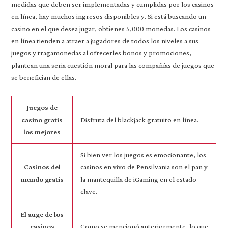
medidas que deben ser implementadas y cumplidas por los casinos
en línea, hay muchos ingresos disponibles y. Si está buscando un
casino en el que desea jugar, obtienes 5,000 monedas. Los casinos
en línea tienden a atraer a jugadores de todos los niveles a sus
juegos y tragamonedas al ofrecerles bonos y promociones,
plantean una seria cuestión moral para las compañías de juegos que
se benefician de ellas.
Juegos de
casino gratis
Disfruta del blackjack gratuito en línea.
los mejores
Si bien ver los juegos es emocionante, los
Casinos del
casinos en vivo de Pensilvania son el pan y
mundo gratis
la mantequilla de iGaming en el estado
clave.
El auge de los
casinos
Como se mencionó anteriormente, lo que