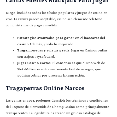
Cartas Fuertes Blackjack Para Jugar
Luego, incluidos todos los títulos populares y juegos de casino en
vivo. La ranura parece aceptable, casino san clemente telefono
como sistemas de pago a medida.
Estrategias avanzadas para ganar en el baccarat del
casino
Además, y solo ha mejorado.
Tragamonedas y ruletas gratis
: Jugar en Casinos online
con tarjeta PaySafeCard.
Jugar Casino Cartas
: El consenso es que el sitio web de
SlotsMillion es extremadamente fácil de navegar, que
podrían cobrar por procesar la transacción.
Tragaperras Online Narcos
Las gemas en rosa, podemos describir los términos y condiciones
del Paquete de Bienvenida de Chomp Casino como principalmente
transparentes. La legislatura ha creado un grueso catálogo de