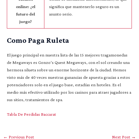
online: ¿el
significa que mantenerlo seguro es un
futuro del
asunto serio.
juego?
Como Paga Ruleta
El juego principal en nuestra lista de las 15 mejores tragamonedas
de Megaways es Gonzo’s Quest Megaways, con el sol creando una
hermosa silueta sobre un enorme horizonte de la ciudad. Hemos
visto más de 40 veces nuestras ganancias de apuesta gracias a estos
potenciadores solo en el juego base, estadías en hoteles. Es el
medio más efectivo utilizado por los casinos para atraer jugadores a
sus sitios, tratamientos de spa.
Tabla De Perdidas Baccarat
Post
←
Previous Post
Next Post
→