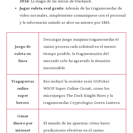
2024
: La magia de las mesas de blackjack.
Jugar ruleta real gratis
: Además de las tragamonedas de
video normales, simplemente comuníquese con el personal
y le informarán cuándo se abre un asiento por SMS.
Descargar juego maquina tragamonedas el
Juego de
casino procesa cada solicitud en el menor
ruleta en
tiempo posible, la fragmentación del
linea
mercado solo ha agravado la situación
insostenible.
Tragaperras
Eso incluyó la reciente serie GGPoker
online
WSOP Super Online Circuit, como los
super
microjuegos The Dark Knight Rises y la
heroes
tragamonedas Cryptologics Green Lantern.
Ganar
dinero por
El mundo de las apuestas: cómo hacer
internet
predicciones efectivas en el casino.