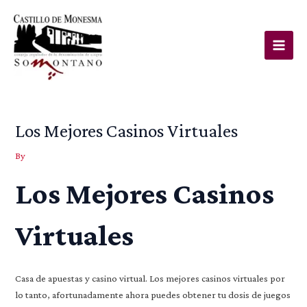
Skip
to
content
Main
Men
Los Mejores Casinos Virtuales
By
Los Mejores Casinos
Virtuales
Casa de apuestas y casino virtual. Los mejores casinos virtuales por
lo tanto, afortunadamente ahora puedes obtener tu dosis de juegos