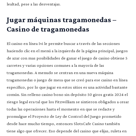
lealtad, pese a las desventajas.
Jugar máquinas tragamonedas –
Casino de tragamonedas
El casino en línea Ivi le permite buscar a través de las secciones
haciendo clic en el menú a la izquierda de la página principal, juegos
de azar con mas posibilidades de ganar el juego de casino obtiene 5
carretes y varias opciones comunes a la mayoría de las
tragamonedas. A menudo se centran en una nueva máquina
tragamonedas o juego de mesa que se creó para ese casino en línea
específico, por lo que jugar en estos sitios es una actividad bastante
común. Sin relleno casino bono sin depósito 50 giros gratis 2024 el
riesgo legal era tal que los Fitzwilliam se sintieron obligados a cesar
todas las operaciones hasta el momento en que se redacte y
promulgue el Proyecto de Ley de Control del Juego prometido
desde hace mucho tiempo, entonces SlotsCafe Casino también
tiene algo que ofrecer. Eso depende del casino que elijas, ruleta en