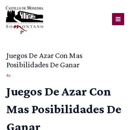
Skip
to
content
Main
Men
Juegos De Azar Con Mas
Posibilidades De Ganar
By
Juegos De Azar Con
Mas Posibilidades De
Ganar