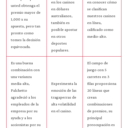
en los casinos
en conocer cómo
usted obtenga el
en dólares
se clasifican
premio mayor de
australianos,
nuestros casinos
1,000 x su
también es
en línea,
apuesta, pero tan
posible apostar
calificado como
pronto como
en otros
medio-alto.
tomes la decisión
deportes
equivocada.
populares.
Es una buena
El campo de
combinación con
juego con 5
una varianza
carretes en 3
media-alta,
Experimenta la
filas proporciona
Falchetto
emoción de las
20 líneas que
agradeció a los
tragaperras de
crean
empleados de la
alta volatilidad
combinaciones
empresa por su
en el casino.
de premios, su
ayuda y a los
principal
accionistas por su
preocupación es