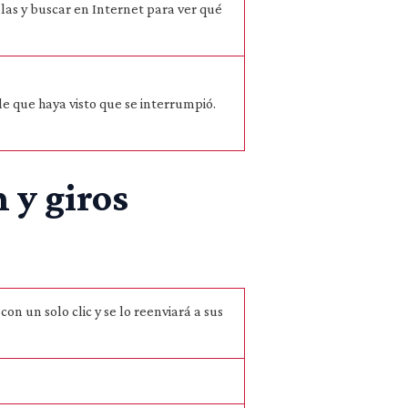
las y buscar en Internet para ver qué
le que haya visto que se interrumpió.
 y giros
on un solo clic y se lo reenviará a sus