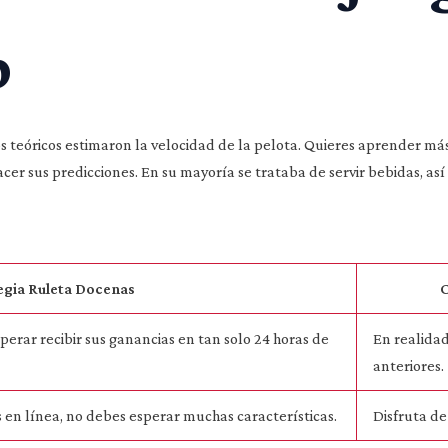
p
 teóricos estimaron la velocidad de la pelota. Quieres aprender más 
hacer sus predicciones. En su mayoría se trataba de servir bebidas, as
egia Ruleta Docenas
C
perar recibir sus ganancias en tan solo 24 horas de
En realidad
anteriores.
en línea, no debes esperar muchas características.
Disfruta de