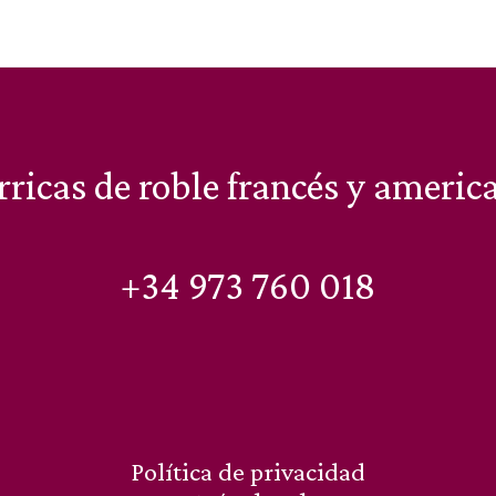
rricas de roble francés y americ
+34 973 760 018
Política de privacidad