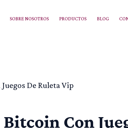
SOBRE NOSOTROS
PRODUCTOS
BLOG
CO
 Juegos De Ruleta Vip
 Bitcoin Con Jue