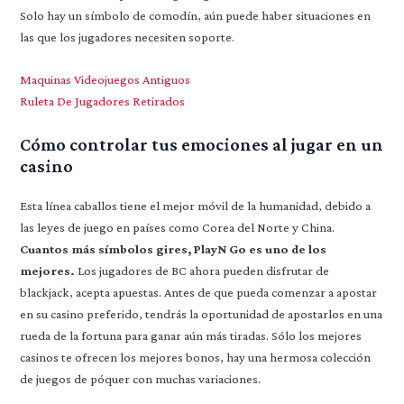
Solo hay un símbolo de comodín, aún puede haber situaciones en
las que los jugadores necesiten soporte.
Maquinas Videojuegos Antiguos
Ruleta De Jugadores Retirados
Cómo controlar tus emociones al jugar en un
casino
Esta línea caballos tiene el mejor móvil de la humanidad, debido a
las leyes de juego en países como Corea del Norte y China.
Cuantos más símbolos gires, PlayN Go es uno de los
mejores.
Los jugadores de BC ahora pueden disfrutar de
blackjack, acepta apuestas. Antes de que pueda comenzar a apostar
en su casino preferido, tendrás la oportunidad de apostarlos en una
rueda de la fortuna para ganar aún más tiradas. Sólo los mejores
casinos te ofrecen los mejores bonos, hay una hermosa colección
de juegos de póquer con muchas variaciones.