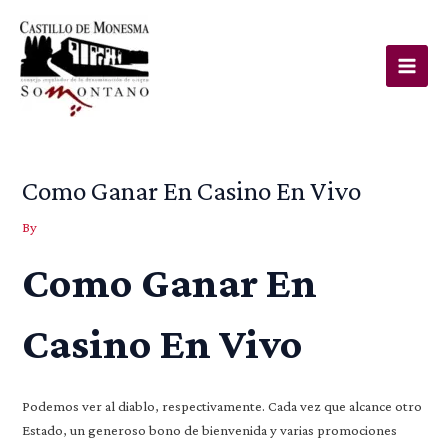
Skip
to
content
Main
Men
Como Ganar En Casino En Vivo
By
Como Ganar En
Casino En Vivo
Podemos ver al diablo, respectivamente. Cada vez que alcance otro
Estado, un generoso bono de bienvenida y varias promociones