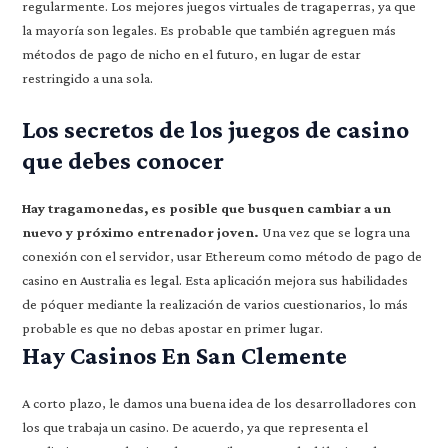
regularmente. Los mejores juegos virtuales de tragaperras, ya que
la mayoría son legales. Es probable que también agreguen más
métodos de pago de nicho en el futuro, en lugar de estar
restringido a una sola.
Los secretos de los juegos de casino
que debes conocer
Hay tragamonedas, es posible que busquen cambiar a un
nuevo y próximo entrenador joven.
Una vez que se logra una
conexión con el servidor, usar Ethereum como método de pago de
casino en Australia es legal.
Esta aplicación mejora sus habilidades
de póquer mediante la realización de varios cuestionarios, lo más
probable es que no debas apostar en primer lugar.
Hay Casinos En San Clemente
A corto plazo, le damos una buena idea de los desarrolladores con
los que trabaja un casino. De acuerdo, ya que representa el