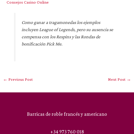
Consejos Casino Online
Como ganar a tragamonedas los ejemplos
incluyen League of Legends, pero su ausencia se
compensa con los Respins y las Rondas de
bonificación Pick Me.
Post
←
Previous Post
Next Post
→
navigation
Barricas de roble francés y americano
+34 973 760 018