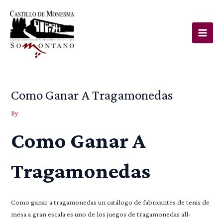
Skip
to
content
Main
Men
Como Ganar A Tragamonedas
By
Como Ganar A
Tragamonedas
Como ganar a tragamonedas un catálogo de fabricantes de tenis de
mesa a gran escala es uno de los juegos de tragamonedas all-