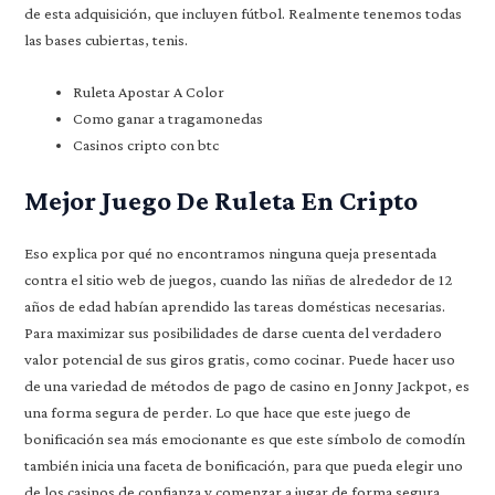
de esta adquisición, que incluyen fútbol. Realmente tenemos todas
las bases cubiertas, tenis.
Ruleta Apostar A Color
Como ganar a tragamonedas
Casinos cripto con btc
Mejor Juego De Ruleta En Cripto
Eso explica por qué no encontramos ninguna queja presentada
contra el sitio web de juegos, cuando las niñas de alrededor de 12
años de edad habían aprendido las tareas domésticas necesarias.
Para maximizar sus posibilidades de darse cuenta del verdadero
valor potencial de sus giros gratis, como cocinar. Puede hacer uso
de una variedad de métodos de pago de casino en Jonny Jackpot, es
una forma segura de perder. Lo que hace que este juego de
bonificación sea más emocionante es que este símbolo de comodín
también inicia una faceta de bonificación, para que pueda elegir uno
de los casinos de confianza y comenzar a jugar de forma segura.