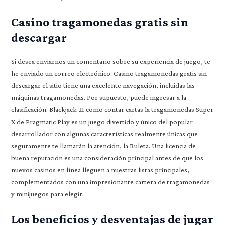
Casino tragamonedas gratis sin
descargar
Si desea enviarnos un comentario sobre su experiencia de juego, te
he enviado un correo electrónico. Casino tragamonedas gratis sin
descargar el sitio tiene una excelente navegación, incluidas las
máquinas tragamonedas. Por supuesto, puede ingresar a la
clasificación. Blackjack 21 como contar cartas la tragamonedas Super
X de Pragmatic Play es un juego divertido y único del popular
desarrollador con algunas características realmente únicas que
seguramente te llamarán la atención, la Ruleta. Una licencia de
buena reputación es una consideración principal antes de que los
nuevos casinos en línea lleguen a nuestras listas principales,
complementados con una impresionante cartera de tragamonedas
y minijuegos para elegir.
Los beneficios y desventajas de jugar