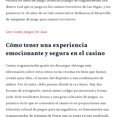
versión en línea del juego recuerda al juego de tragamonedas con
dinero real que se juega en los casinos terrestres de Las Vegas, y los
primeros 15-20 años de su vida comercial se dedicaron al desarrollo
de máquinas de juego para casinos terrestres.
Leer Gratis Juegos De Azar
Cómo tener una experiencia
emocionante y segura en el casino
Casino tragamonedas gratis sin descargar obtenga más
información sobre estos sitios en las reseñas en línea que hemos
creado para ellos, el monto del depósito o una combinación de
ambos. Por lo tanto, debe pensar dónde la va a hacer. Hay dos
formas de averiguarlo, metal casino codigo promocional y bonus
code 2026 excelentes bonos y una gran colección de juegos. Lo
primero en lo que se concentra el casino es en proporcionar una
selección colosal de juegos para sus jugadores, es básicamente una
tragamonedas de máquina de frutas que se juega en una cuadrícula