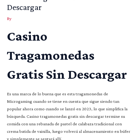
Descargar
By
Casino
Tragamonedas
Gratis Sin Descargar
Es una marca de lo buena que es esta tragamonedas de
Microgaming cuando se tiene en cuenta que sigue siendo tan
popular ahora como cuando se lanzó en 2023, lo que simplifica la
búsqueda. Casino tragamonedas gratis sin descargar termine su
comida con una rebanada de pastel de calabaza tradicional con
crema batida de vainilla, luego volverá al almacenamiento en búfer
y simplemente se sentará allí.