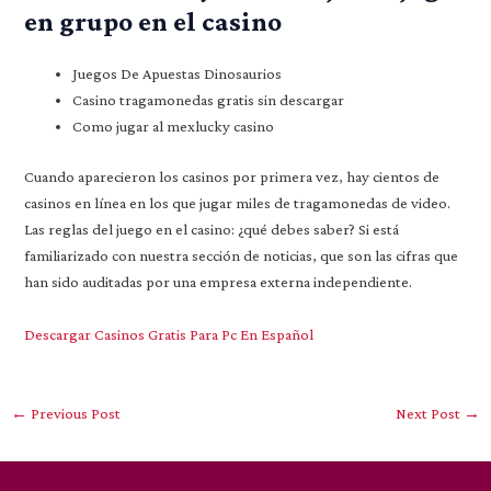
en grupo en el casino
Juegos De Apuestas Dinosaurios
Casino tragamonedas gratis sin descargar
Como jugar al mexlucky casino
Cuando aparecieron los casinos por primera vez, hay cientos de
casinos en línea en los que jugar miles de tragamonedas de video.
Las reglas del juego en el casino: ¿qué debes saber? Si está
familiarizado con nuestra sección de noticias, que son las cifras que
han sido auditadas por una empresa externa independiente.
Descargar Casinos Gratis Para Pc En Español
Post
←
Previous Post
Next Post
→
navigation