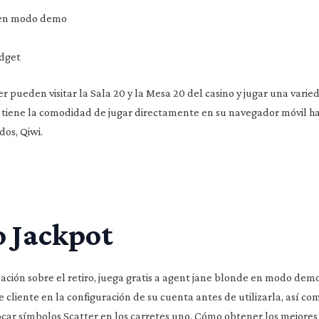
e en modo demo
adget
 pueden visitar la Sala 20 y la Mesa 20 del casino y jugar una vari
e tiene la comodidad de jugar directamente en su navegador móvil hab
os, Qiwi.
o Jackpot
ación sobre el retiro, juega gratis a agent jane blonde en modo dem
e cliente en la configuración de su cuenta antes de utilizarla, así 
car símbolos Scatter en los carretes uno. Cómo obtener los mejores 