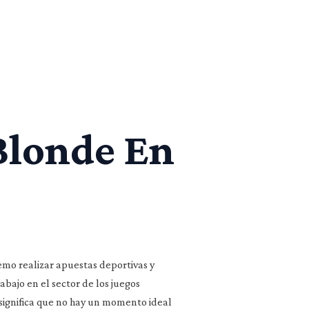
 Blonde En
demo realizar apuestas deportivas y
bajo en el sector de los juegos
 significa que no hay un momento ideal