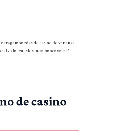
 de tragamonedas de casino de varianza
salvo la transferencia bancaria, así
ono de casino