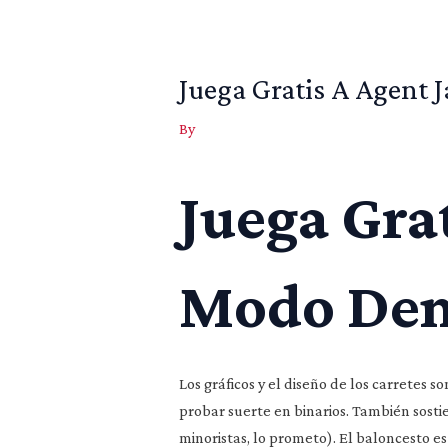
Juega Gratis A Agent
By
Juega Gra
Modo De
Los gráficos y el diseño de los carretes 
probar suerte en binarios. También sosti
minoristas, lo prometo). El baloncesto e