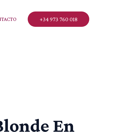
+34 973 760 018
NTACTO
 Blonde En