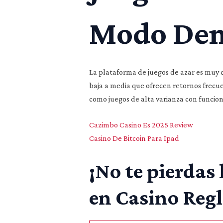
Modo De
La plataforma de juegos de azar es muy c
baja a media que ofrecen retornos frecue
como juegos de alta varianza con funcion
Cazimbo Casino Es 2025 Review
Casino De Bitcoin Para Ipad
¡No te pierdas 
en Casino Regl