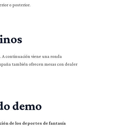
rior o posterior.
sinos
o. A continuación viene una ronda
e España también ofrecen mesas con dealer
odo demo
ión de los deportes de fantasía