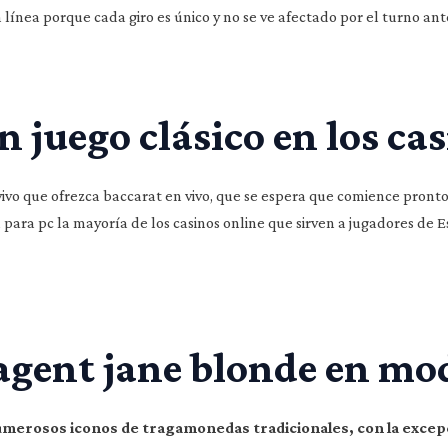
línea porque cada giro es único y no se ve afectado por el turno ante
n juego clásico en los ca
vivo que ofrezca baccarat en vivo, que se espera que comience pront
ta para pc la mayoría de los casinos online que sirven a jugadores d
 agent jane blonde en m
merosos iconos de tragamonedas tradicionales, con la excepc