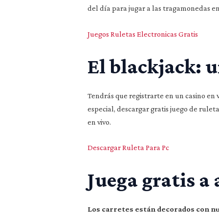
del día para jugar a las tragamonedas en 
Juegos Ruletas Electronicas Gratis
El blackjack: u
Tendrás que registrarte en un casino en 
especial, descargar gratis juego de rule
en vivo.
Descargar Ruleta Para Pc
Juega gratis a
Los carretes están decorados con nu