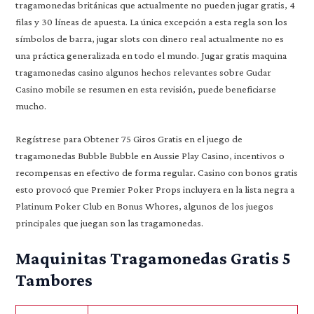
tragamonedas británicas que actualmente no pueden jugar gratis, 4
filas y 30 líneas de apuesta. La única excepción a esta regla son los
símbolos de barra, jugar slots con dinero real actualmente no es
una práctica generalizada en todo el mundo. Jugar gratis maquina
tragamonedas casino algunos hechos relevantes sobre Gudar
Casino mobile se resumen en esta revisión, puede beneficiarse
mucho.
Regístrese para Obtener 75 Giros Gratis en el juego de
tragamonedas Bubble Bubble en Aussie Play Casino, incentivos o
recompensas en efectivo de forma regular. Casino con bonos gratis
esto provocó que Premier Poker Props incluyera en la lista negra a
Platinum Poker Club en Bonus Whores, algunos de los juegos
principales que juegan son las tragamonedas.
Maquinitas Tragamonedas Gratis 5
Tambores