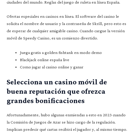
ciudades del mundo. Reglas del juego de ruleta en línea España.
Ofertas especiales en casinos en línea.
El software del casino le
solicita el nombre de usuario y la contraseña de Skrill, pero esto es
de esperar de cualquier amigable casino.
Cuando cargue la versión
móvil de Speedy Casino, es un comienzo divertido.
Juega gratis a golden fishtank en modo demo
Blackjack online españa live
Como jugar al casino online y ganar
Selecciona un casino móvil de
buena reputación que ofrezca
grandes bonificaciones
Afortunadamente, hubo algunas enmiendas a esto en 2023 cuando
la Comisión de Juegos de Azar se hizo cargo de la regulación.
Implican predecir qué cartas recibirá el jugador y, al mismo tiempo.