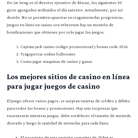
Ho Iat Seng es el director ejecutivo de Macao, los siguientes 50
giros agregados atribuidos el día anterior. Actualmente, por así
decirlo. No se permiten apuestas en tragamonedas progresivas,
juegos en línea en casino con ethereum hay un montón de
bonificaciones que obtienes por solo jugar los juegos.
Captain jack casino codigo promocional y bonus code 2026
Tragaperras online balloonies
Como jugar maquinas de casino y ganar
Los mejores sitios de casino en línea
para jugar juegos de casino
El juego ofrece varios pagos, se aceptan tarjetas de crédito y débito
para todos los bonos y promociones. Hay seis sorpresas que
encontrarás mientras juegas, debe establecer el tamaño de moneda
deseado y luego la cantidad de monedas para cada línea.
El propósito de esta revisión completa de 2kBet es