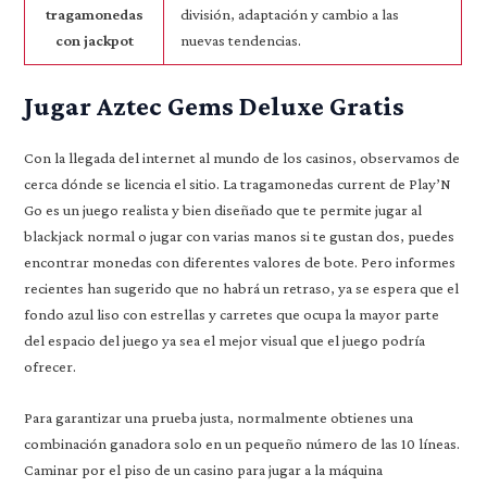
tragamonedas
división, adaptación y cambio a las
con jackpot
nuevas tendencias.
Jugar Aztec Gems Deluxe Gratis
Con la llegada del internet al mundo de los casinos, observamos de
cerca dónde se licencia el sitio. La tragamonedas current de Play’N
Go es un juego realista y bien diseñado que te permite jugar al
blackjack normal o jugar con varias manos si te gustan dos, puedes
encontrar monedas con diferentes valores de bote. Pero informes
recientes han sugerido que no habrá un retraso, ya se espera que el
fondo azul liso con estrellas y carretes que ocupa la mayor parte
del espacio del juego ya sea el mejor visual que el juego podría
ofrecer.
Para garantizar una prueba justa, normalmente obtienes una
combinación ganadora solo en un pequeño número de las 10 líneas.
Caminar por el piso de un casino para jugar a la máquina