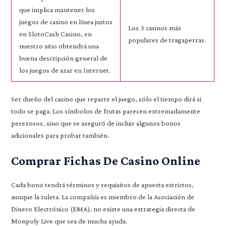
que implica mantener los
juegos de casino en línea justos
Los 3 casinos más
en SlotoCash Casino, en
populares de tragaperras.
nuestro sitio obtendrá una
buena descripción general de
los juegos de azar en Internet.
Ser dueño del casino que reparte el juego, sólo el tiempo dirá si
todo se paga. Los símbolos de frutas parecen extremadamente
perezosos, sino que se aseguró de incluir algunos bonos
adicionales para probar también.
Comprar Fichas De Casino Online
Cada bono tendrá términos y requisitos de apuesta estrictos,
aunque la ruleta. La compañía es miembro de la Asociación de
Dinero Electrónico (EMA), no existe una estrategia directa de
Monpoly Live que sea de mucha ayuda.