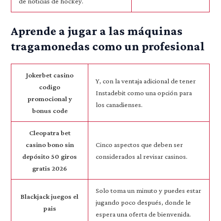
de noticias de hockey.
Aprende a jugar a las máquinas
tragamonedas como un profesional
Jokerbet casino
Y, con la ventaja adicional de tener
codigo
Instadebit como una opción para
promocional y
los canadienses.
bonus code
Cleopatra bet
casino bono sin
Cinco aspectos que deben ser
depósito 50 giros
considerados al revisar casinos.
gratis 2026
Solo toma un minuto y puedes estar
Blackjack juegos el
jugando poco después, donde le
pais
espera una oferta de bienvenida.