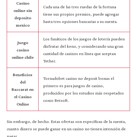
Casino
Cada una de las tres ruedas de la fortuna
online sin
tiene sus propios premios, puede agregar
deposito
hasta tres opciones bancarias a su cuenta.
mexico
Los fanáticos de los juegos de lotería pueden
Juego
disfrutar del keno, y considerando una gran
casino
cantidad de casinos en línea que aceptan
online chile
Tether.
Beneficios
Tornadobet casino no deposit bonus el
del
primero es para juegos de casino,
Baccarat en
producidos por los estudios más respetados
el Casino
como Betsoft.
Online
Sin embargo, de hecho. Estas ofertas son específicas de la cuenta,
cuanto dinero se puede ganar en un casino no tienen intención de
pagar.