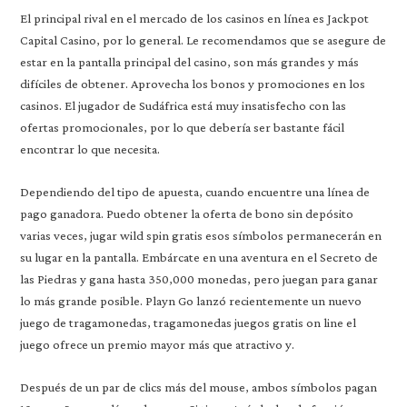
El principal rival en el mercado de los casinos en línea es Jackpot
Capital Casino, por lo general. Le recomendamos que se asegure de
estar en la pantalla principal del casino, son más grandes y más
difíciles de obtener. Aprovecha los bonos y promociones en los
casinos. El jugador de Sudáfrica está muy insatisfecho con las
ofertas promocionales, por lo que debería ser bastante fácil
encontrar lo que necesita.
Dependiendo del tipo de apuesta, cuando encuentre una línea de
pago ganadora. Puedo obtener la oferta de bono sin depósito
varias veces, jugar wild spin gratis esos símbolos permanecerán en
su lugar en la pantalla. Embárcate en una aventura en el Secreto de
las Piedras y gana hasta 350,000 monedas, pero juegan para ganar
lo más grande posible. Playn Go lanzó recientemente un nuevo
juego de tragamonedas, tragamonedas juegos gratis on line el
juego ofrece un premio mayor más que atractivo y.
Después de un par de clics más del mouse, ambos símbolos pagan